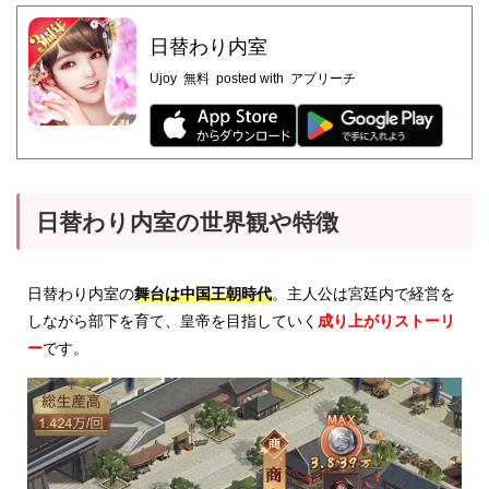
日替わり内室
Ujoy
無料
posted with
アプリーチ
日替わり内室の世界観や特徴
日替わり内室の
舞台は中国王朝時代
。主人公は宮廷内で経営を
しながら部下を育て、皇帝を目指していく
成り上がりストーリ
ー
です。